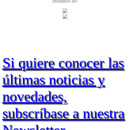
Miembro de:
Si quiere conocer las
últimas noticias y
novedades,
subscríbase a nuestra
Newsletter