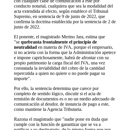
con cualquier clase de comunicación a este por
conducto notarial, cualquiera que sea la modalidad del
acta extendida al efecto, según establece el Tribunal
Supremo, en sentencia de 9 de junio de 2022, que
confirma la doctrina establecida por la sentencia de 2 de
junio de 2022.
El ponente, el magistrado Merino Jara, estima que
"se
quebranta frontalmente el principio de
neutralidad
en materia de IVA, porque el empresario,
si no acierta con la forma que la Administración apetece
e impone caprichosamente, habrá de afrontar con su
propio patrimonio la carga fiscal del IVA, una vez
constatada la inviabilidad del cobro de la cantidad
repercutida a quien no quiere o no puede pagar su
importe".
Por ello, la sentencia determina que carece por
completo de sentido lógico, discutir si el acta de
remisión de documentos es o no un medio adecuado de
comunicación al deudor, de instancia de pago a este,
como mantiene la Agencia Tributaria.
Razona el magistrado que "nadie pone en duda que
cumple con la función de garantizar que se va a
notificar a su destinatario, de la misma forma que por