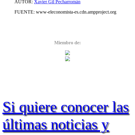
AUTOR:
Xavier Gil Pecharromán
FUENTE: www-eleconomista-es.cdn.ampproject.org
Miembro de:
Si quiere conocer las
últimas noticias y