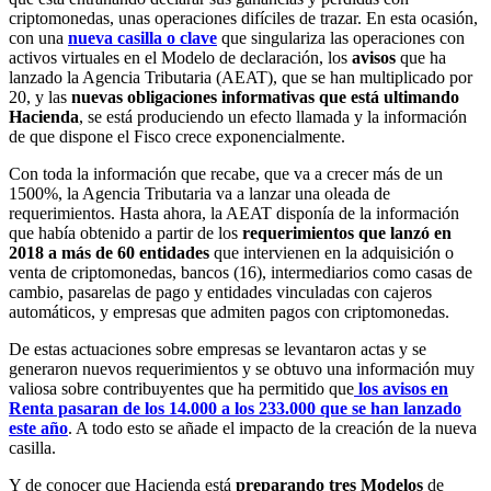
criptomonedas, unas operaciones difíciles de trazar. En esta ocasión,
con una
nueva casilla o clave
que singulariza las operaciones con
activos virtuales en el Modelo de declaración, los
avisos
que ha
lanzado la Agencia Tributaria (AEAT), que se han multiplicado por
20, y las
nuevas obligaciones informativas que está ultimando
Hacienda
, se está produciendo un efecto llamada y la información
de que dispone el Fisco crece exponencialmente.
Con toda la información que recabe, que va a crecer más de un
1500%, la Agencia Tributaria va a lanzar una oleada de
requerimientos. Hasta ahora, la AEAT disponía de la información
que había obtenido a partir de los
requerimientos que lanzó en
2018 a más de 60 entidades
que intervienen en la adquisición o
venta de criptomonedas, bancos (16), intermediarios como casas de
cambio, pasarelas de pago y entidades vinculadas con cajeros
automáticos, y empresas que admiten pagos con criptomonedas.
De estas actuaciones sobre empresas se levantaron actas y se
generaron nuevos requerimientos y se obtuvo una información muy
valiosa sobre contribuyentes que ha permitido que
los avisos en
Renta pasaran de los 14.000 a los 233.000 que se han lanzado
este año
. A todo esto se añade el impacto de la creación de la nueva
casilla.
Y de conocer que Hacienda está
preparando tres Modelos
de