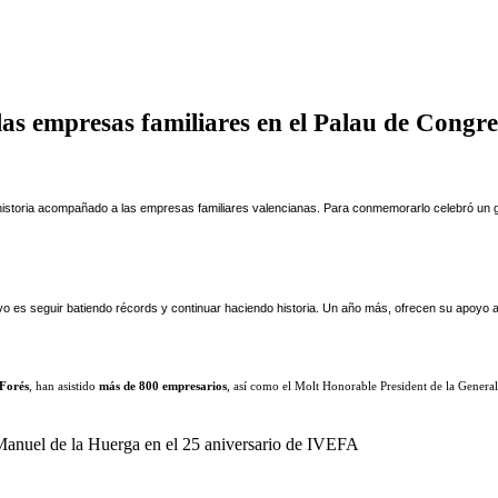
s empresas familiares en el Palau de Congre
e historia acompañado a las empresas familiares valencianas. Para conmemorarlo celebró un
vo es seguir batiendo récords y continuar haciendo historia. Un año más, ofrecen su apoyo a l
Forés
, han asistido
más de 800 empresarios
, así como el Molt Honorable President de la General
 Manuel de la Huerga en el 25 aniversario de IVEFA