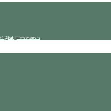
nfo@balaguerassessors.es