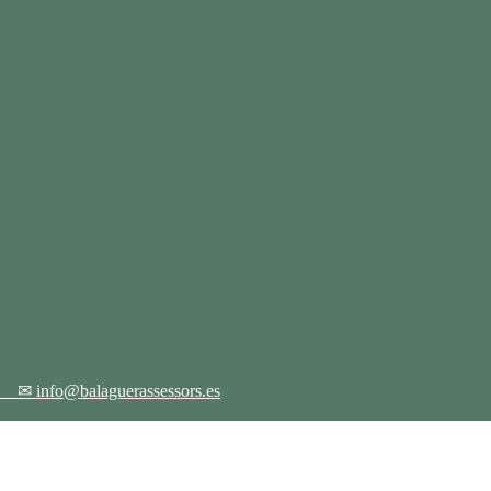
12
✉ info@balaguerassessors.es